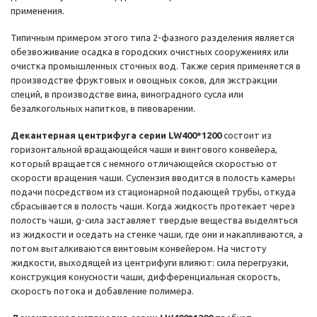
применения.
Типичным примером этого типа 2-фазного разделения является
обезвоживание осадка в городских очистных сооружениях или
очистка промышленных сточных вод. Также серия применяется в
производстве фруктовых и овощных соков, для экстракции
специй, в производстве вина, виноградного сусла или
безалкогольных напитков, в пивоварении.
Декантерная центрифуга серии LW400*1200
состоит из
горизонтальной вращающейся чаши и винтового конвейера,
который вращается с немного отличающейся скоростью от
скорости вращения чаши. Суспензия вводится в полость камеры
подачи посредством из стационарной подающей трубы, откуда
сбрасывается в полость чаши. Когда жидкость протекает через
полость чаши, g-сила заставляет твердые вещества выделяться
из жидкости и оседать на стенке чаши, где они и накапливаются, а
потом выталкиваются винтовым конвейером. На чистоту
жидкости, выходящей из центрифуги влияют: сила перегрузки,
конструкция конусности чаши, дифференциальная скорость,
скорость потока и добавление полимера.