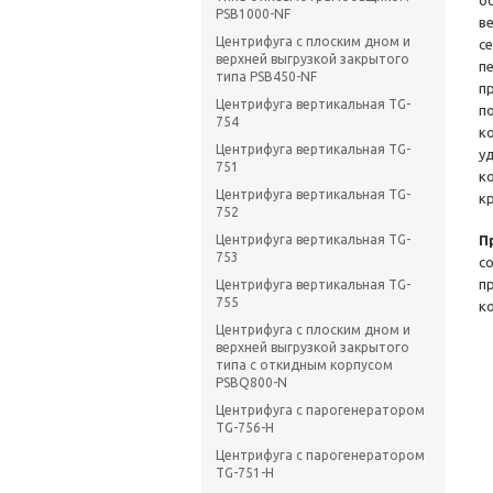
о
PSB1000-NF
в
Центрифуга с плоским дном и
с
верхней выгрузкой закрытого
п
типа PSB450-NF
п
Центрифуга вертикальная TG-
п
754
к
Центрифуга вертикальная TG-
у
751
к
Центрифуга вертикальная TG-
к
752
Центрифуга вертикальная TG-
П
753
с
п
Центрифуга вертикальная TG-
755
к
Центрифуга с плоским дном и
верхней выгрузкой закрытого
типа с откидным корпусом
PSBQ800-N
Центрифуга с парогенератором
TG-756-H
Центрифуга с парогенератором
TG-751-H