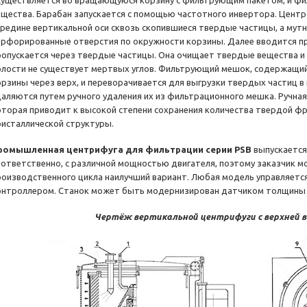
существляется во вращающуюся корзину с фильтрующим пакетом, и ф
ещества. Барабан запускается с помощью частотного инвертора. Цент
ередине вертикальной оси сквозь скопившиеся твердые частицы, а мут
ерфорированные отверстия по окружности корзины. Далее вводится п
ропускается через твердые частицы. Она очищает твердые вещества и
олости не существует мертвых углов. Фильтрующий мешок, содержащий
орзины через верх, и переворачивается для выгрузки твердых частиц в
даляются путем ручного удаления их из фильтрационного мешка. Ручная 
оторая приводит к высокой степени сохранения количества твердой фр
ристаллической структуры.
ромышленная центрифуга для фильтрации серии PSB
выпускается
оответственно, с различной мощностью двигателя, поэтому заказчик м
роизводственного цикла наилучший вариант. Любая модель управляет
онтроллером. Станок может быть модернизирован датчиком толщины с
Чертёж вертикальной центрифуги с верхней в