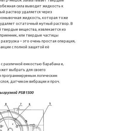
ильтр-мешок захватывает твердые
робежная сила выводит жидкость к
ный раствор удаляется через
ромывочная жидкость, которая тоже
 удаляет остаточный мутный раствор. В
 твердые вещества, извлекается из
 приемник, или твердые частицы
разгрузка – это очень простая операция,
акции с полной защитой её
 с различной емкостью барабана и,
ожет выбрать для своего
ся программируемым логическим
лоя, датчиком вибрации и проч.
ыгрузкой PSB1500