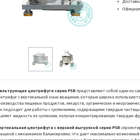
Доставка
Официал
ильтрующие центрифуги серии PSB
представляют собой один из са
ентрифуг с вертикальной осью вращения, которые широко используютс
роизводства пищевых продуктов, лекарств, органических и неорганическ
ак подходит для работы с суспензиями, содержащими твердые частицы 
даляет жидкость из суспензии, получая концентрированную твердую ф
ертикальная центрифуга с верхней выгрузкой серии PSB
спроекти
рышкой с механизмом балансировки, что дает максимально возможный 