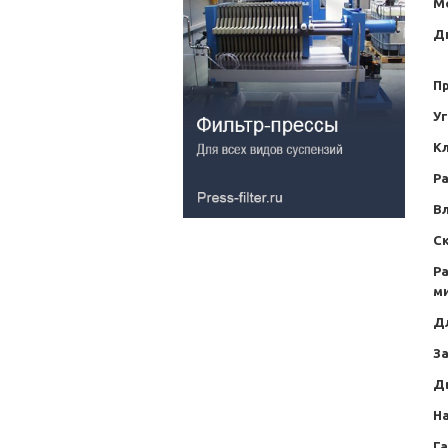
М
Д
П
Уг
К
Ра
В
С
Ра
м
Д
За
Дв
Н
Г