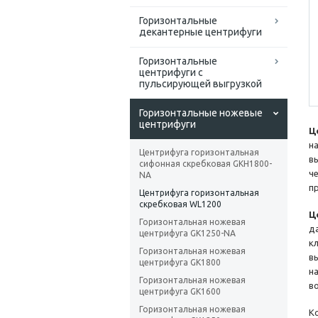
Горизонтальные
декантерные центрифуги
Горизонтальные
центрифуги с
пульсирующей выгрузкой
Горизонтальные ножевые
центрифуги
Ц
н
Центрифуга горизонтальная
в
сифонная скребковая GKH1800-
ч
NA
п
Центрифуга горизонтальная
скребковая WL1200
Ц
Горизонтальная ножевая
д
центрифуга GK1250-NA
к
Горизонтальная ножевая
в
центрифуга GK1800
н
Горизонтальная ножевая
в
центрифуга GK1600
Горизонтальная ножевая
К