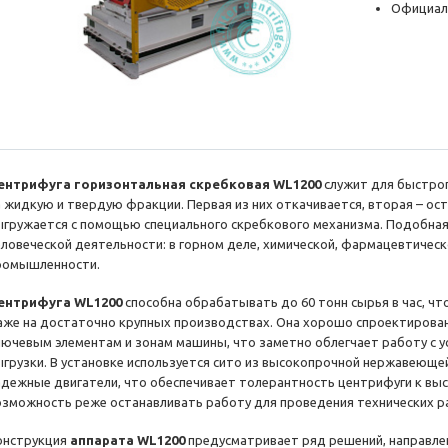
Официал
ентрифуга горизонтальная скребковая WL1200
служит для быстрог
а жидкую и твердую фракции. Первая из них откачивается, вторая – ост
ыгружается с помощью специального скребкового механизма. Подобная 
еловеческой деятельности: в горном деле, химической, фармацевтическ
ромышленности.
ентрифуга WL1200
способна обрабатывать до 60 тонн сырья в час, ч
аже на достаточно крупных производствах. Она хорошо спроектирован
лючевым элементам и зонам машины, что заметно облегчает работу с ус
ыгрузки. В установке используется сито из высокопрочной нержавеющей
адежные двигатели, что обеспечивает толерантность центрифуги к вы
озможность реже останавливать работу для проведения технических р
онструкция
аппарата WL1200
предусматривает ряд решений, направлен