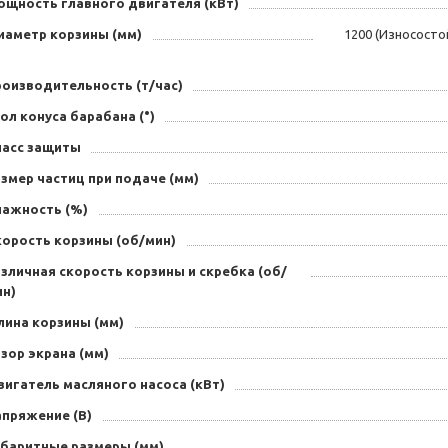
ощность главного двигателя (кВт)
иаметр корзины (мм)
1200 (Износосто
роизводительность (т/час)
ол конуса барабана (°)
ласс защиты
змер частиц при подаче (мм)
лажность (%)
корость корзины (об/мин)
зличная скорость корзины и скребка (об/
ин)
лина корзины (мм)
зор экрана (мм)
игатель масляного насоса (кВт)
апряжение (В)
абаритные размеры (мм)