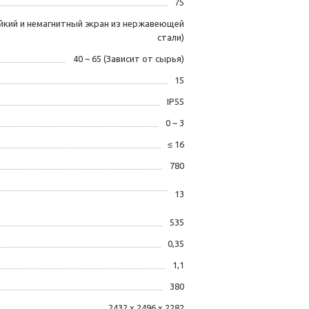
75
йкий и немагнитный экран из нержавеющей
стали)
40 ~ 65 (Зависит от сырья)
15
IP55
0 ~ 3
≤ 16
780
13
535
0,35
1,1
380
2432 х 2496 х 2282