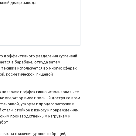
ьный дилер завода
о и эффективного разделения суспензий
ается в барабане, откуда затем
техника используется во многих сферах
ой, косметической, пищевой
то позволяет эффективно использовать ее
а: оператор имеет полный доступ ко всем
тановкой, ускоряет процесс загрузки и
 стали, стойкое к износу и повреждениям,
соким производственным нагрузкам и
абот.
ных на снижения уровня вибраций,