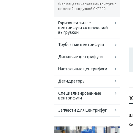
Фармацевтическая центрифуга с
ножевой выгрузкой GKF800
Горизонтальные
центрифуги со шнековой
выгрузкой
Трубчатые центрифуги
Дисковые центрифуги
Настольные центрифуги
Дегидраторы
Специализированные
Х
центрифуги
Запчасти для центрифуг
Ш
К