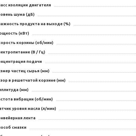
ласс изоляции двигателя
ровень шума (дБ)
лажность продукта на выходе (%)
ощность (кВт)
корость корзины (об/мин)
ектропитание (В / Гц)
онцентрация подачи
змер частиц сырья (мм)
зор в решетчатой корзине (мм)
мплитуда (мм)
астота вибрации (об/мин)
тчик уровня масла (л/мин)
онвейерная лента
пособ смазки