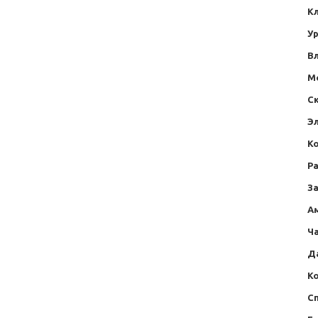
К
У
В
М
С
Эл
К
Ра
За
А
Ч
Да
К
С