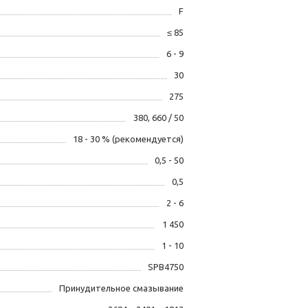
F
≤ 85
6 - 9
30
275
380, 660 / 50
18 - 30 % (рекомендуется)
0,5 - 50
0,5
2 - 6
1 450
1 - 10
SPB4750
Принудительное смазывание