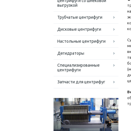
центрифуги со шнековой
выгрузкой
т
н
Трубчатые центрифуги
э
к
к
Дисковые центрифуги
С
Настольные центрифуги
м
в
Дегидраторы
т
б
Специализированные
(
центрифуги
д
ц
Запчасти для центрифуг
В
о
т