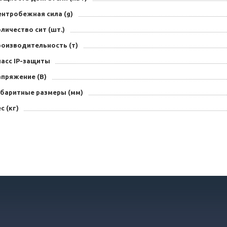
ентробежная сила (g)
личество сит (шт.)
роизводительность (т)
ласс IP-защиты
апряжение (В)
абаритные размеры (мм)
с (кг)