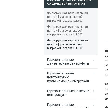
со шнековой выгрузкой
Фильтрующая вертикальная
центрифуга со шнековой
выгрузкой осадка LLL700
Фильтрующая вертикальная
центрифуга со шнековой
выгрузкой осадка LLL600
Фильтрующая вертикальная
центрифуга со шнековой
выгрузкой осадка LLL500
П
в
Горизонтальные
с
декантерные центрифуги
о
н
Горизонтальные
п
центрифуги с
пульсирующей выгрузкой
Х
п
Горизонтальные ножевые
э
центрифуги
д
Горизонтальные
Ф