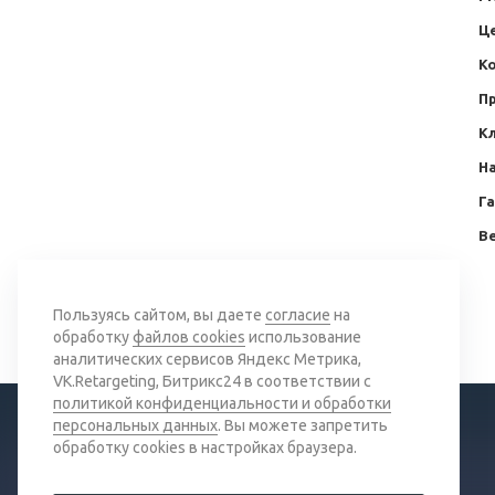
Ц
Ко
П
К
Н
Г
Ве
Вернуться к списку
Пользуясь сайтом, вы даете
согласие
на
обработку
файлов cookies
использование
аналитических сервисов Яндекс Метрика,
VK.Retargeting, Битрикс24 в соответствии с
политикой конфиденциальности и обработки
персональных данных
. Вы можете запретить
обработку cookies в настройках браузера.