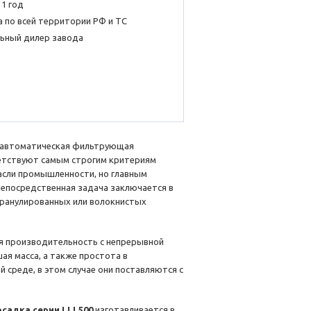
 1 год
 по всей территории РФ и ТС
ьный дилер завода
 автоматическая фильтрующая
ветствуют самым строгим критериям
расли промышленности, но главным
епосредственная задача заключается в
гранулированных или волокнистых
я производительность с непрерывной
я масса, а также простота в
 среде, в этом случае они поставляются с
садка серии LLL500
изготавливается в