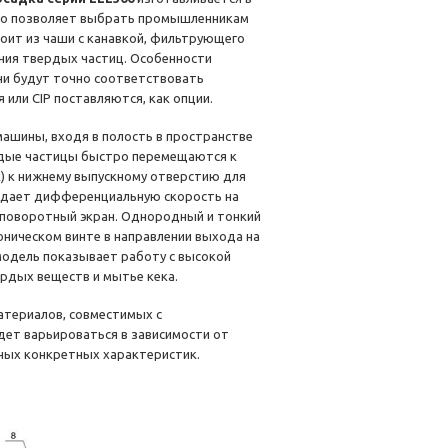
что позволяет выбрать промышленникам
оит из чаши с канавкой, фильтрующего
ния твердых частиц. Особенности
ни будут точно соответствовать
или CIP поставляются, как опции.
машины, входя в полость в пространстве
рдые частицы быстро перемещаются к
к) к нижнему выпускному отверстию для
едает дифференциальную скорость на
 поворотный экран. Однородный и тонкий
ническом винте в направлении выхода на
 модель показывает работу с высокой
рдых веществ и мытье кека.
атериалов, совместимых с
дет варьироваться в зависимости от
иных конкретных характеристик.