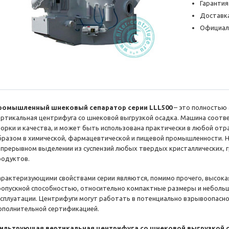
Гарантия
Доставка
Официал
ромышленный шнековый сепаратор серии LLL500
– это полностью
ертикальная центрифуга со шнековой выгрузкой осадка. Машина соот
борки и качества, и может быть использована практически в любой от
бразом в химической, фармацевтической и пищевой промышленности. Н
епрерывном выделении из суспензий любых твердых кристаллических, 
родуктов.
арактеризующими свойствами серии являются, помимо прочего, высока
ропускной способностью, относительно компактные размеры и небольша
ксплуатации. Центрифуги могут работать в потенциально взрывоопасной
ополнительной сертификацией.
ильтрующая вертикальная центрифуга со шнековой выгрузкой о