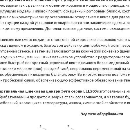
рех вариантах с различным объемом корзины и мощностью привода, 
аилучшую модель. Типовой проект, оснащенный роторным блоком, сост
крана с микрометрически просверленным отверстием и винта для удале
онструкции каждой установки оговариваются при заключении сделки, о
онкретному применению. Дополнительные датчики, система охлаждения 
успензия или смесь подается с постоянной скоростью в верхнюю часть 
ежду шнеком и экраном. Благодаря действию центробежной силы тве
нутренней стенке, а затем выталкиваются на конический конвейер (шне
вердых частиц машины. Кинематическое устройство с редуктором пер
олее быстрый поворотный червячный винт и немного более медленный
несколько миллиметров) твердый слой, непрерывно перемещаемый на ко
не, обеспечивает идеальную балансировку. Во многом, именно поэтому
ентробежной силой, обеспечивающую эффективное обезвоживание тве
ертикальная шнековая центрифуга серии LLL500
изготовлены из м
брабатываемым продуктом. Марка стали оговаривается, и материал бу
ребований, касающихся температуры, износа, химической стойкости и 
Чертеж оборудования