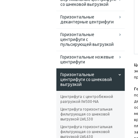
со шнековой выгрузкой
Горизонтальные
декантерные центрифуги
Горизонтальные
центрифуги с
пульсирующей выгрузкой
Горизонтальные ножевые
центрифуги
Ц
э
Горизонтальные
п
центрифуги со шнековой
выгрузкой
Г
п
Центрифуга с центробежной
д
разгрузкой IW500-NA
о
Центрифуга горизонтальная
м
фильтрующая со шнековой
выгрузкой LWL530
в
п
Центрифуга горизонтальная
фильтрующая со шнековой
з
выгрузкой LWL630