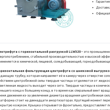
Гарантия
Доставка
Официал
ентрифуга с горизонтальной разгрузкой LLW320
– это промышленна
нергопотреблением, стабильной производительностью и высокой эффе
рименяется в химической, пищевой, соледобывающей, горнодобывающ
оризонтальная фильтрующая центрифуга со шнековой выгрузко
одающую трубку, которая направляет её в камеру через отверстие сопл
ействием центробежной силы твердые частицы отделяются от жидкости
светленная жидкость выходит через сито. Твердые частицы в коничес
еньшего конца к большему концу, в то время как спиральный винт вращ
ремя движения из-за увеличения диаметра вращения центробежная сила
латформа стоит на двенадцати амортизаторах. Крутящий момент пере
акрытую кожухом. Крышка открывается фронтально, предоставляет по