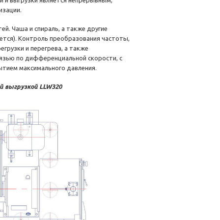
и и выгрузки является непрерывным,
изации.
ей. Чаша и спираль, а также другие
ется). Контроль преобразования частоты,
егрузки и перегрева, а также
вязью по дифференциальной скорости, с
рытием максимального давления.
й выгрузкой LLW320