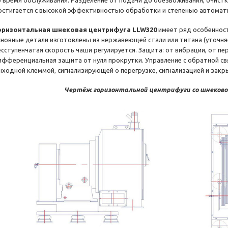
о время обслуживания. Разделение от подачи до обезвоживания, очистк
остигается с высокой эффективностью обработки и степенью автомат
оризонтальная шнековая центрифуга LLW320
имеет ряд особенност
сновные детали изготовлены из нержавеющей стали или титана (уточня
есступенчатая скорость чаши регулируется. Защита: от вибрации, от пер
ифференциальная защита от нуля прокрутки. Управление с обратной с
ыходной клеммой, сигнализирующей о перегрузке, сигнализацией и зак
Чертёж горизонтальной центрифуги со шнеково