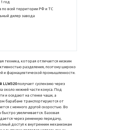
 1 год
 по всей территории РФ и ТС
ьный дилер завода
я техника, которая отличается низким
ктивностью разделения, поэтому широко
ей и фармацевтической промышленности.
й LLW320
получает суспензию через
а около нижней части конуса. Под
 и оседают на стенке чаши, а
ком барабане транспортируются от
ается с немного другой скоростью. Во
 быстро увеличивается. Базовая
дается через ременную передачу,
лный доступ к внутренним механизмам