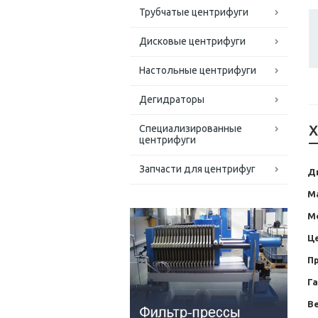
Трубчатые центрифуги
Дисковые центрифуги
Настольные центрифуги
Дегидраторы
Х
Специализированные
центрифуги
Запчасти для центрифуг
Д
М
М
Ц
П
Г
Ве