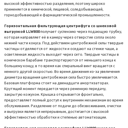
высокой эффективностью разделения, поэтому широко
применяется в химической, пищевой, соледобывающей,
горнодобывающей и фармацевтической промышленности.
Горизонтальная фильтрующая центрифуга со шнековой
выгрузкой LLW800
получает суспензию через подающую трубку,
которая направляет её в камеру через отверстие сопла около
нижней части конуса. Под действием центробежной силы твердые
частицы отделяются от жидкости и оседают на стенке чаши, а
осветленная жидкость выходит через сито. Твердые частицы в
коническом барабане транспортируются от меньшего конца к
большему концу, в то время как спиральный винт вращается с
немного другой скоростью. Во время движения из-за увеличения
диаметра вращения центробежная сила быстро увеличивается.
Базовая платформа стоит на двенадцати амортизаторах.
Крутящий момент передается через ременную передачу,
закрытую кожухом. Крышка открывается фронтально,
предоставляет полный доступ к внутренним механизмам во время
обслуживания. Разделение от подачи до обезвоживания, очистки
и выгрузки является непрерывным, достигается с высокой
эффективностью обработки и степенью автоматизации.