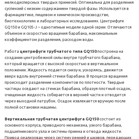
мелкодисперсных твердых примесей. Оптимальна для разделения
суспензий с низким содержанием твердой фазы. Используется в
фармацевтике, пищевом и химическом производстве,
биотехнологиях и лабораторных исследованиях. Центрифуги
GQ150 и GQ105-J – однотипные модели одной серии. Отличаются
объемом и скоростью вращения барабана, максимальным
коэффициентом разделения, расходом воды.
Работа
центрифуги трубчатого типа GQ150
построена на
создании центробежной силы внутри трубчатого барабана,
который вращается с высокой скоростью в вертикальном
положении. Жидкость подается снизу и, ускоряясь, движется
вверх вдоль внутренней стенки барабана. В процессе вращения
происходит разделение компонентов по плотности. Твердые
частицы оседают на стенках барабана, образуя плотный осадок,
очищенная жидкость собирается в верхней части и отводится
через выходной патрубок. Осадок извлекается вручную после
полной остановки машины.
Вертикальная трубчатая центрифуга GQ150
состоит из
основного корпуса, приводного механизма, узкого барабана,
подшипникового узла и системы приема и отвода жидкости.
Привод реализован через систему ремней и шкивов, передающих