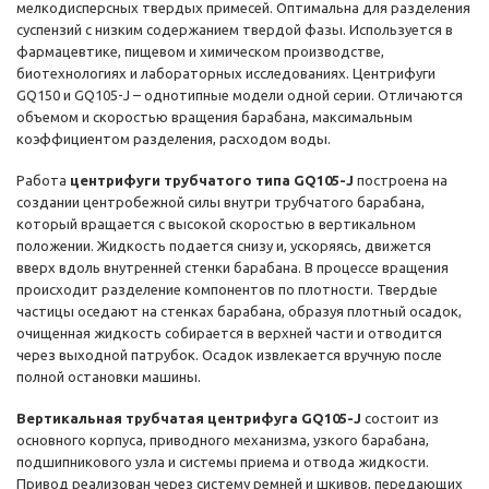
мелкодисперсных твердых примесей. Оптимальна для разделения
суспензий с низким содержанием твердой фазы. Используется в
фармацевтике, пищевом и химическом производстве,
биотехнологиях и лабораторных исследованиях. Центрифуги
GQ150 и GQ105-J – однотипные модели одной серии. Отличаются
объемом и скоростью вращения барабана, максимальным
коэффициентом разделения, расходом воды.
Работа
центрифуги трубчатого типа GQ105-J
построена на
создании центробежной силы внутри трубчатого барабана,
который вращается с высокой скоростью в вертикальном
положении. Жидкость подается снизу и, ускоряясь, движется
вверх вдоль внутренней стенки барабана. В процессе вращения
происходит разделение компонентов по плотности. Твердые
частицы оседают на стенках барабана, образуя плотный осадок,
очищенная жидкость собирается в верхней части и отводится
через выходной патрубок. Осадок извлекается вручную после
полной остановки машины.
Вертикальная трубчатая центрифуга GQ105-J
состоит из
основного корпуса, приводного механизма, узкого барабана,
подшипникового узла и системы приема и отвода жидкости.
Привод реализован через систему ремней и шкивов, передающих