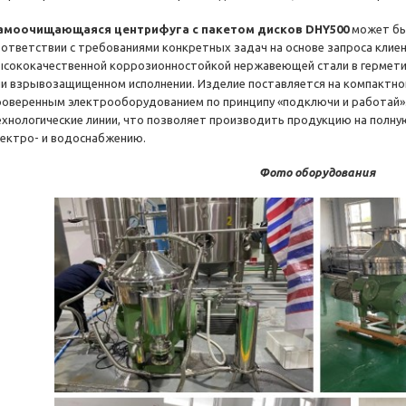
амоочищающаяся центрифуга с пакетом дисков DHY500
может быт
оответствии с требованиями конкретных задач на основе запроса клие
ысококачественной коррозионностойкой нержавеющей стали в гермети
ли взрывозащищенном исполнении. Изделие поставляется на компактно
роверенным электрооборудованием по принципу «подключи и работай».
ехнологические линии, что позволяет производить продукцию на полну
лектро- и водоснабжению.
Фото оборудования