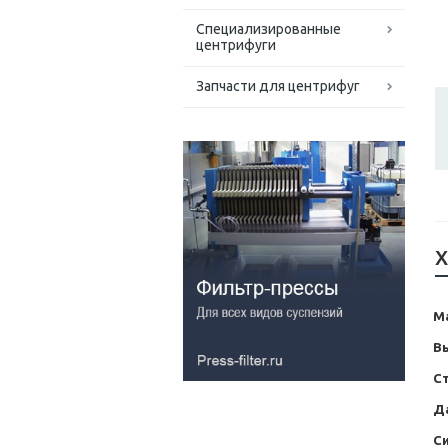
Специализированные
центрифуги
Запчасти для центрифуг
Х
М
В
С
Д
С