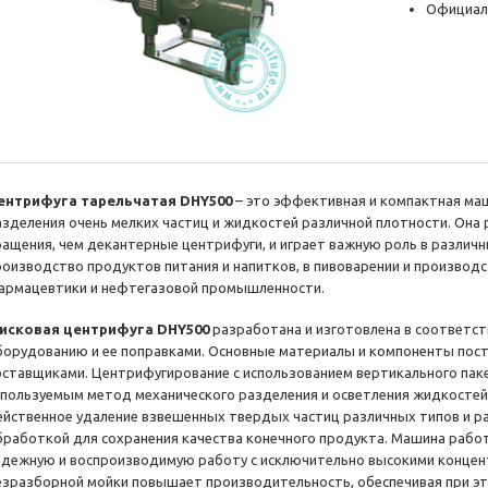
Официал
ентрифуга тарельчатая DHY500
– это эффективная и компактная маш
азделения очень мелких частиц и жидкостей различной плотности. Она
ращения, чем декантерные центрифуги, и играет важную роль в разли
роизводство продуктов питания и напитков, в пивоварении и производст
армацевтики и нефтегазовой промышленности.
исковая центрифуга DHY500
разработана и изготовлена в соответст
борудованию и ее поправками. Основные материалы и компоненты по
оставщиками. Центрифугирование с использованием вертикального паке
спользуемым метод механического разделения и осветления жидкостей
ейственное удаление взвешенных твердых частиц различных типов и р
бработкой для сохранения качества конечного продукта. Машина работ
адежную и воспроизводимую работу с исключительно высокими концен
езразборной мойки повышает производительность, обеспечивая при эт