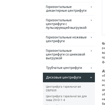
Горизонтальные
декантерные центрифуги
Горизонтальные
центрифуги с
пульсирующей выгрузкой
Горизонтальные ножевые
центрифуги
Ц
р
Горизонтальные
в
центрифуги со шнековой
п
выгрузкой
ф
Трубчатые центрифуги
Д
о
Дисковые центрифуги
п
и
Центрифуга тарельчатая
д
DBP609
о
Центрифуга тарельчатая для
н
пива ZH-D-1-4
б