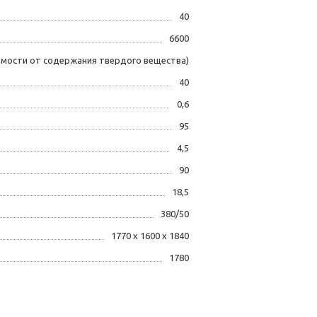
40
6600
симости от содержания твердого вещества)
40
0,6
95
4,5
90
18,5
380/50
1770 х 1600 х 1840
1780