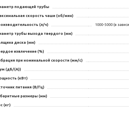
иаметр подающей трубы
аксимальная скорость чаши (об/мин)
роизводительность (л/ч)
1000-5000 (в зави
иаметр трубы выхода твердого (мм)
олщина диска (мм)
вердое извлечение (%)
ибрация при номинальной скорости (мм/с)
м (дБ/(А))
ощность (кВт)
точник питания (В/Гц)
абаритные размеры (мм)
с (кг)